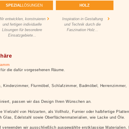
SPEZIAL
LÖSUNGEN
HOLZ
Wir entwicklen, konstruieren
Inspiration in Gestaltung
und fertigen individuelle
und Technik durch die
Lösungen für besondere
Faszination Holz...
Einsatzgebiete...
phäre
gramm
für die dafür vorgesehenen Räume.
, Kinderzimmer, Flurmöbel, Schlafzimmer, Badmöbel, Herrenzimmer,
iniert, passen wir das Design Ihren Wünschen an.
 Vielzahl von Holzarten, als Vollholz, Furnier oder halbfertige Platte
h Glas, Edelstahl sowie Oberflächenmaterialien, wie Lacke und Öle.
l verwenden wir ausschließlich ausgewählte erstklassige Materialien,