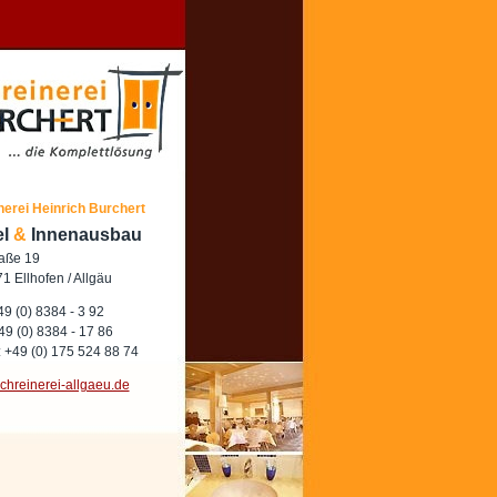
nerei Heinrich Burchert
el
&
Innenausbau
raße 19
1 Ellhofen / Allgäu
 49 (0) 8384 - 3 92
49 (0) 8384 - 17 86
 +49 (0) 175 524 88 74
chreinerei-allgaeu.de