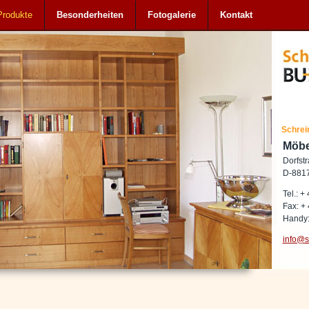
Produkte
Besonderheiten
Fotogalerie
Kontakt
Schrei
Möb
Dorfst
D-8817
Tel.: +
Fax: + 
Handy:
info@s