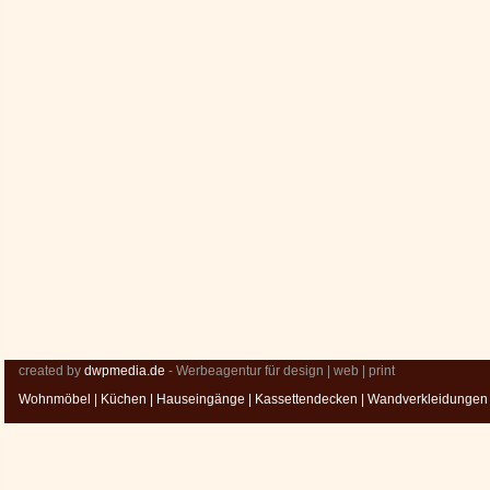
created by
dwpmedia.de
- Werbeagentur für design | web | print
Wohnmöbel
|
Küchen
|
Hauseingänge
|
Kassettendecken
|
Wandverkleidungen