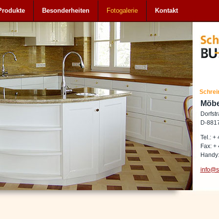
Produkte
Besonderheiten
Fotogalerie
Kontakt
Schrei
Möb
Dorfst
D-8817
Tel.: +
Fax: + 
Handy:
info@s