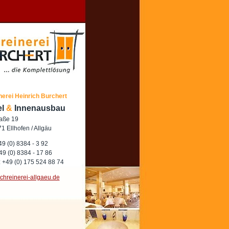
nerei Heinrich Burchert
el
&
Innenausbau
raße 19
1 Ellhofen / Allgäu
 49 (0) 8384 - 3 92
49 (0) 8384 - 17 86
 +49 (0) 175 524 88 74
chreinerei-allgaeu.de