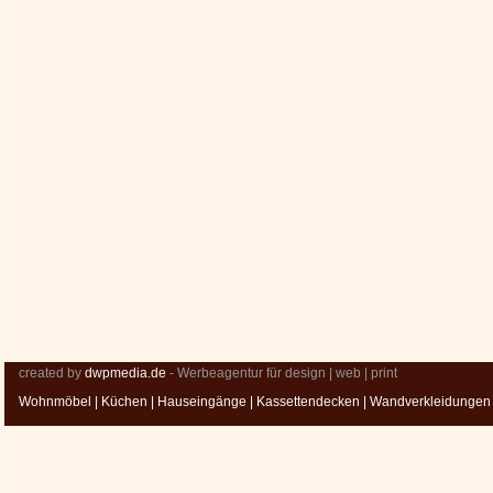
created by
dwpmedia.de
- Werbeagentur für design | web | print
Wohnmöbel
|
Küchen
|
Hauseingänge
|
Kassettendecken
|
Wandverkleidungen