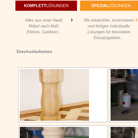
KOMPLETT
LÖSUNGEN
SPEZIAL
LÖSUNGEN
Alles aus einer Hand:
Wir entwicklen, konstruieren
Möbel nach Maß,
und fertigen individuelle
Elektro, Gardinen...
Lösungen für besondere
Einsatzgebiete...
Drechselarbeiten