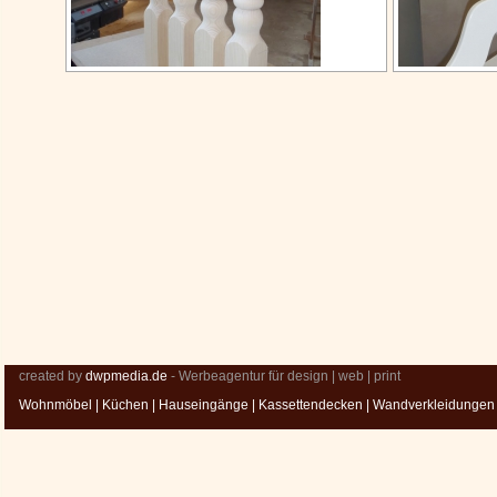
created by
dwpmedia.de
- Werbeagentur für design | web | print
Wohnmöbel
|
Küchen
|
Hauseingänge
|
Kassettendecken
|
Wandverkleidungen